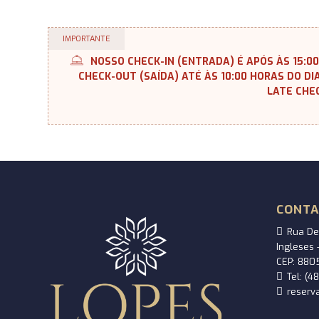
IMPORTANTE
NOSSO CHECK-IN (ENTRADA) É APÓS ÀS 15:
CHECK-OUT (SAÍDA) ATÉ ÀS 10:00 HORAS DO D
LATE CHE
CONT
Rua De
Ingleses –
CEP: 880
Tel: (
reserv