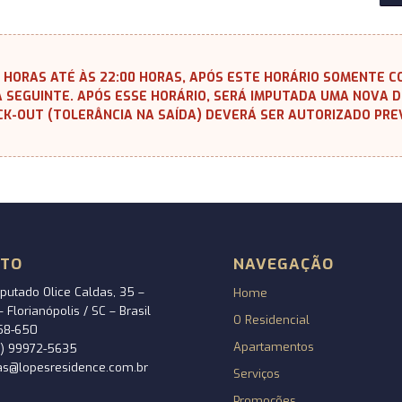
00 HORAS ATÉ ÀS 22:00 HORAS, APÓS ESTE HORÁRIO SOMENTE
IA SEGUINTE. APÓS ESSE HORÁRIO, SERÁ IMPUTADA UMA NOVA 
CK-OUT (TOLERÂNCIA NA SAÍDA) DEVERÁ SER AUTORIZADO PRE
ATO
NAVEGAÇÃO
putado Olice Caldas, 35 –
Home
 Florianópolis / SC – Brasil
O Residencial
58-650
Apartamentos
48) 99972-5635
as@lopesresidence.com.br
Serviços
Promoções